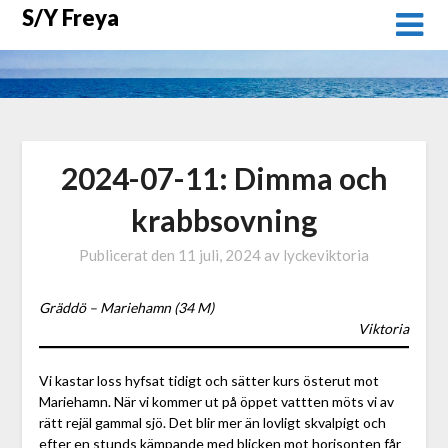
Hoppa
S/Y Freya
till
innehåll
2024-07-11: Dimma och
krabbsovning
Publicerat den
11 juli, 2024
av
lyckeviktoria
Gräddö – Mariehamn (34 M)
Viktoria
Vi kastar loss hyfsat tidigt och sätter kurs österut mot
Mariehamn. När vi kommer ut på öppet vattten möts vi av
rätt rejäl gammal sjö. Det blir mer än lovligt skvalpigt och
efter en stunds kämpande med blicken mot horisonten får