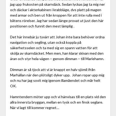
jag upp frukosten på skarndäck. Sedan lyckas jag ta mig ner
och däckar i akterkabinen i krabbläge, dvs platt på magen
med armar och ben ut från kroppen för att inte rulla med i
båtens rörelser. Jag har sedan länge provat ut just den här
positionen och funnit den mest lämplig .
Det här innebär ju tyvärr att Johan inte bara behöver ordna
navigation och segling, utan också koppla på
säkerhetsselen och ta med sig en spann vatten för att
skölja av skarndäcket. Men men, han klarar skivan med den
äran och styr hela vägen – genom dimman – till Mariehamn.
Dimman är så tjock att vi är knappt en halv sjömil ifrån
Marhällan när den plötsligt dyker upp. Johan ropar upp mig
och nu har jag sovit mig igenom illamåendet och mår helt
OK.
Hamntendern möter upp och vi hänvisas till en plats vid den
allra innersta bryggan, mellan en tysk och en finsk seglare.
När vi lagt till kommer regnet…