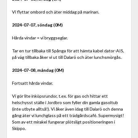
Vi flyttar ombord och äter middag på marinan.
2024-07-07, söndag (0M)
Hårda vindar = vi bryggseglar.
Tar en tur tillbaka till Spånga för att hämta kabel dator-AIS,
på väg tillbaka åker vi ut till Dalarö och äter lunchsmörgås.
2024-07-08, måndag (0M)
Fortsatt hårda vindar.
Vi gör lite inköpsrundor, t.ex. för gas och hittar ett
helschysst ställe i Jordbro som fyller din gamla gasoltub
(inte utbyte alltså!). Vi åker även idag till Dalarö och denna
gång äter vi lunchglass på ett trädgårdscafé. Supermysigt!
Som av ett mirakel fungerar plötsligt positioneringen i
Skippo.