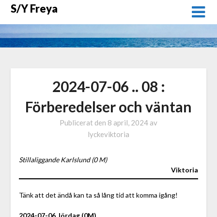
Hoppa
S/Y Freya
till
innehåll
2024-07-06 .. 08 :
Förberedelser och väntan
Publicerat den
8 april, 2024
av
lyckeviktoria
Stillaliggande Karlslund (0 M)
Viktoria
Tänk att det ändå kan ta så lång tid att komma igång!
2024-07-06, lördag (0M)