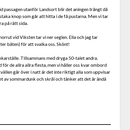
Vid passagen utanför Landsort blir det aningen trångt då
taka knop som går att hitta i de få pustarna. Men vi tar
a på rätt sida.
orrut vid Viksten tar vi ner seglen. Ella och jag tar
er båten) för att svalka oss. Skönt!
ankarställe. Tillsammans med dryga 50-talet andra.
d för de allra allra flesta, men vi håller oss kvar ombord
vällen går över i natt är det inte riktigt alla som uppvisar
et av sommardunk och skrål och tänker att det är ändå