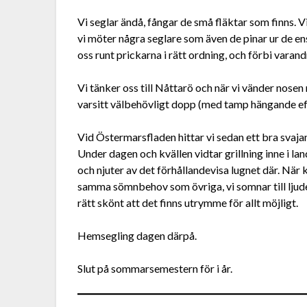
Vi seglar ändå, fångar de små fläktar som finns. 
vi möter några seglare som även de pinar ur de ens
oss runt prickarna i rätt ordning, och förbi varandr
Vi tänker oss till Nåttarö och när vi vänder nosen n
varsitt välbehövligt dopp (med tamp hängande eft
Vid Östermarsfladen hittar vi sedan ett bra svaj
Under dagen och kvällen vidtar grillning inne i lan
och njuter av det förhållandevisa lugnet där. När k
samma sömnbehov som övriga, vi somnar till ljud
rätt skönt att det finns utrymme för allt möjligt.
Hemsegling dagen därpå.
Slut på sommarsemestern för i år.