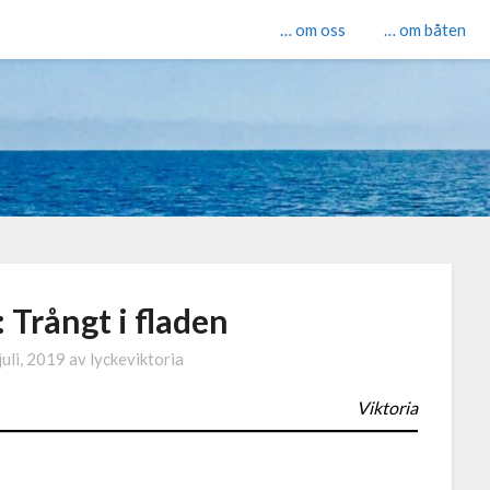
… om oss
… om båten
 Trångt i fladen
juli, 2019
av
lyckeviktoria
Viktoria